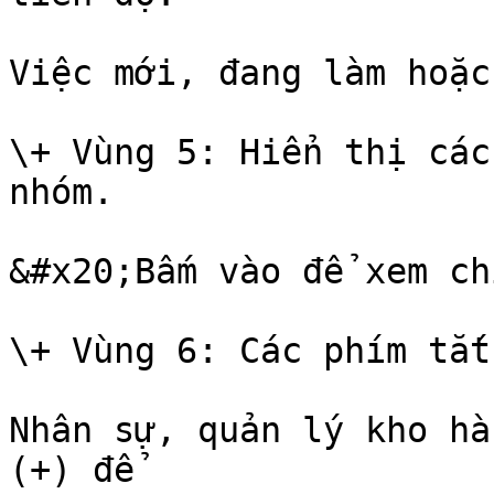
Việc mới, đang làm hoặc
\+ Vùng 5: Hiển thị các
nhóm.

&#x20;Bấm vào để xem ch
\+ Vùng 6: Các phím tắt
Nhân sự, quản lý kho hà
(+) để
