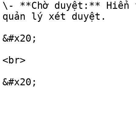
\- **Chờ duyệt:** Hiển 
quản lý xét duyệt.

&#x20;

<br>
