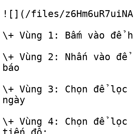
![](/files/z6Hm6uR7uiNA
\+ Vùng 1: Bấm vào để h
\+ Vùng 2: Nhấn vào để 
báo

\+ Vùng 3: Chọn để lọc 
ngày

\+ Vùng 4: Chọn để lọc 
tiến độ:
