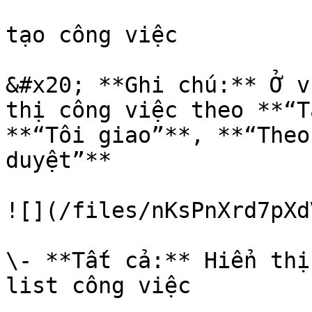
tạo công việc

&#x20; **Ghi chú:** Ở v
thị công việc theo **“T
**“Tôi giao”**, **“Theo
duyệt”**

![](/files/nKsPnXrd7pXd
\- **Tất cả:** Hiển thị
list công việc
