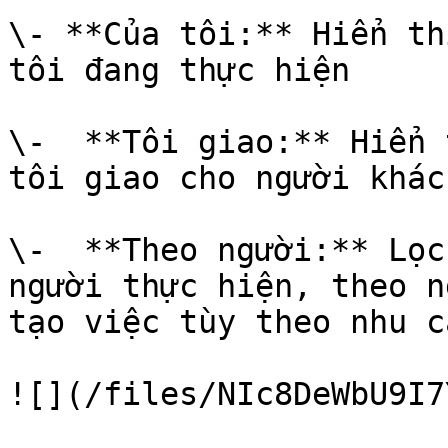
\- **Của tôi:** Hiển th
tôi đang thực hiện

\-  **Tôi giao:** Hiển 
tôi giao cho người khác
\-  **Theo người:** Lọc
người thực hiện, theo n
tạo việc tùy theo nhu cầ
![](/files/NIc8DeWbU9I7